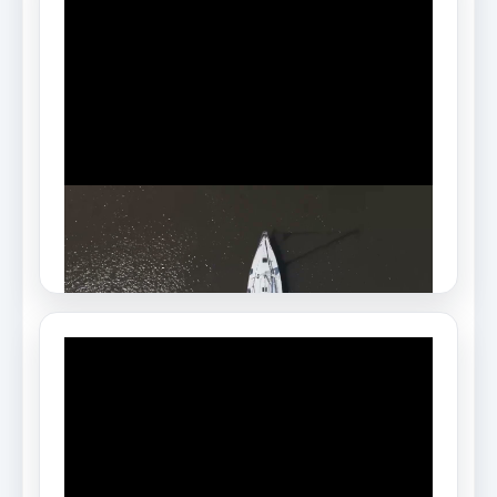
Mit dem Heck an den Steg. Einhand.
Video ansehen →