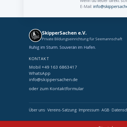
Wenn du lieber direkt sc
E-Mail:
info@skippersach
SkipperSachen e.V.
Private Bildungseinrichtung für Seemannschaft
Ruhig im Sturm. Souverän im Hafen.
KONTAKT
Mobil +49 163 6863417
WhatsApp
info@skippersachen.de
oder zum Kontaktformular
Über uns
Vereins-Satzung
Impressum
AGB
Datensc