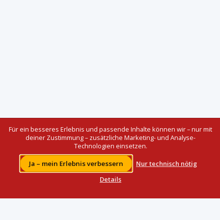
Für ein besseres Erlebnis und passende Inhalte können wir – nur mit
deiner Zustimmung – zusätzliche Marketing- und Analyse-
Technologien einsetzen.
Ja – mein Erlebnis verbessern
Nur technisch nötig
Details