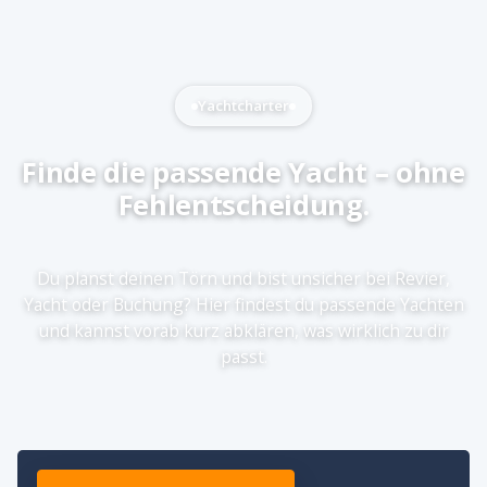
Yachtcharter
Finde die passende Yacht – ohne
Fehlentscheidung.
Du planst deinen Törn und bist unsicher bei Revier,
Yacht oder Buchung? Hier findest du passende Yachten
und kannst vorab kurz abklären, was wirklich zu dir
passt.