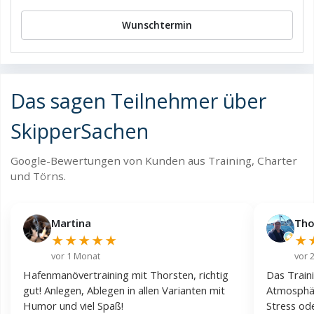
Wunschtermin
Das sagen Teilnehmer über
SkipperSachen
Google-Bewertungen von Kunden aus Training, Charter
und Törns.
Martina
Tho
★
★
★
★
★
★
vor 1 Monat
vor 
Hafenmanövertraining mit Thorsten, richtig
Das Traini
gut! Anlegen, Ablegen in allen Varianten mit
Atmosphär
Humor und viel Spaß!
Stress od