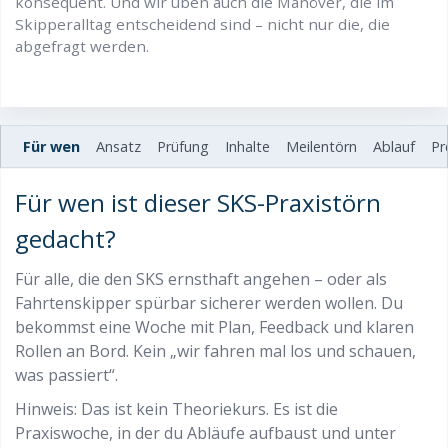
konsequent. Und wir üben auch die Manöver, die im
Skipperalltag entscheidend sind – nicht nur die, die
abgefragt werden.
Für wen
Ansatz
Prüfung
Inhalte
Meilentörn
Ablauf
Pr
Für wen ist dieser SKS-Praxistörn
gedacht?
Für alle, die den SKS ernsthaft angehen – oder als
Fahrtenskipper spürbar sicherer werden wollen. Du
bekommst eine Woche mit Plan, Feedback und klaren
Rollen an Bord. Kein „wir fahren mal los und schauen,
was passiert“.
Hinweis: Das ist kein Theoriekurs. Es ist die
Praxiswoche, in der du Abläufe aufbaust und unter